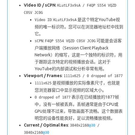
Video ID / sCPN
:
KLutLF3x9sA / F4QP S554 VQZD
C0SV JC0G
:
是这个特定YouTube视
Video ID
KLutLF3x9sA
频的唯一标识符。您可以在浏览器地址栏中找到
它。
:
可能是会话客
sCPN
F4QP S554 VQZD C0SV JC0G
户端播放网络（Session Client Playback
Network）的缩写，这是一个独特的标识符，用
于跟踪这次特定的视频播放会话。这对于
YouTube的内部调试和分析非常有用。
Viewport / Frames
:
1111x625 / 0 dropped of 1877
是视频播放的实际像素尺寸，也就是
1111x625
您浏览器窗口中显示视频的区域大小。
表示在已经播放的1877帧
0 dropped of 1877
中，没有一帧被丢弃。丢帧通常是由于CPU或
GPU处理不过来，导致画面不流畅。这个数据表
明您的设备性能良好，足以流畅播放视频。
Current / Optimal Res
:
3840x2160
@30
/
3840x2160
@30