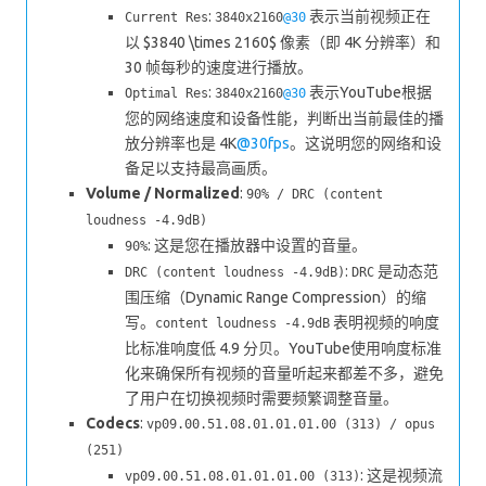
:
表示当前视频正在
Current Res
3840x2160
@30
以 $3840 \times 2160$ 像素（即 4K 分辨率）和
30 帧每秒的速度进行播放。
:
表示YouTube根据
Optimal Res
3840x2160
@30
您的网络速度和设备性能，判断出当前最佳的播
放分辨率也是 4K
@30fps
。这说明您的网络和设
备足以支持最高画质。
Volume / Normalized
:
90% / DRC (content
loudness -4.9dB)
: 这是您在播放器中设置的音量。
90%
:
是动态范
DRC (content loudness -4.9dB)
DRC
围压缩（Dynamic Range Compression）的缩
写。
表明视频的响度
content loudness -4.9dB
比标准响度低 4.9 分贝。YouTube使用响度标准
化来确保所有视频的音量听起来都差不多，避免
了用户在切换视频时需要频繁调整音量。
Codecs
:
vp09.00.51.08.01.01.01.00 (313) / opus
(251)
: 这是视频流
vp09.00.51.08.01.01.01.00 (313)