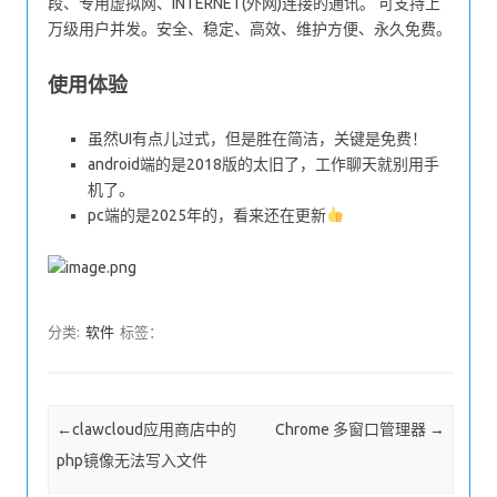
段、专用虚拟网、INTERNET(外网)连接的通讯。 可支持上
万级用户并发。安全、稳定、高效、维护方便、永久免费。
使用体验
虽然UI有点儿过式，但是胜在简洁，关键是免费！
android端的是2018版的太旧了，工作聊天就别用手
机了。
pc端的是2025年的，看来还在更新
分类:
软件
标签：
Post navigation
←
clawcloud应用商店中的
Chrome 多窗口管理器
→
php镜像无法写入文件