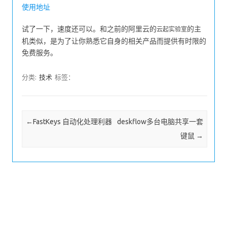
使用地址
试了一下，速度还可以。和之前的阿里云的
的主
云起实验室
机类似，是为了让你熟悉它自身的相关产品而提供有时限的
免费服务。
分类:
技术
标签：
Post navigation
←
FastKeys 自动化处理利器
deskflow多台电脑共享一套
键鼠
→